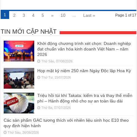
1
2
3
4
5
»
10
...
Last »
Page 1 of 17
TIN MỚI CẬP NHẬT
Khởi động chương trình xét chọn: Doanh nghiệp
đạt chuẩn văn hóa kinh doanh Việt Nam – năm
2026
Thứ Sáu, 07/08/2026
Họp mặt kỷ niệm 250 năm Ngày Độc lập Hoa Kỳ
Thứ Tư, 15/07/2026
Triệu hồi túi khí Takata: kiểm tra và thay thế miễn
phí – Hành động nhỏ cho sự an toàn lâu dài
Thứ Ba, 07/07/2026
Các sản phẩm GAC tương thích với nhiên liệu sinh học E10 theo
quy định hiện hành
Thứ Sáu, 26/06/2026