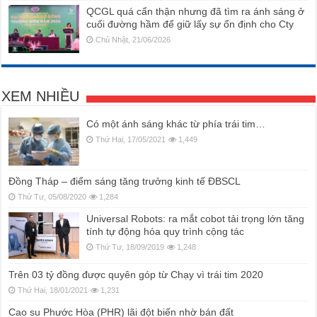
QCGL quá cẩn thận nhưng đã tìm ra ánh sáng ở
cuối đường hầm để giữ lấy sự ổn định cho Cty
Chủ Nhật, 21/06/2026
XEM NHIỀU
Có một ánh sáng khác từ phía trái tim…
Thứ Hai, 17/05/2021
1,449
Đồng Tháp – điểm sáng tăng trưởng kinh tế ĐBSCL
Thứ Tư, 05/08/2020
1,284
Universal Robots: ra mắt cobot tải trọng lớn tăng
tính tự động hóa quy trình cộng tác
Thứ Tư, 18/09/2019
1,248
Trên 03 tỷ đồng được quyên góp từ Chạy vì trái tim 2020
Thứ Hai, 18/01/2021
1,231
Cao su Phước Hòa (PHR) lãi đột biến nhờ bán đất