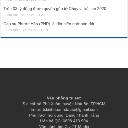
Trên 03 tỷ đồng được quyên góp từ Chạy vì trái tim 2020
Thứ Hai, 18/01/2021
1,225
Cao su Phước Hòa (PHR) lãi đột biến nhờ bán đất
Chủ Nhật, 12/07/2020
1,191
Văn phòng trị sự:
Địa chỉ: xã Phú Xuân, huyện Nhà Bè, TP.HCM
Email: tskinhdoanhdautu@gmail.com
Phụ trách nội dung: Đặng Thanh Hằng
Liên hệ QC: 0898 413 904
Vận hành bởi Cty TT Media