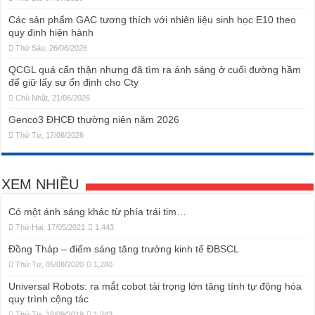
Các sản phẩm GAC tương thích với nhiên liệu sinh học E10 theo
quy định hiện hành
Thứ Sáu, 26/06/2026
QCGL quá cẩn thận nhưng đã tìm ra ánh sáng ở cuối đường hầm
để giữ lấy sự ổn định cho Cty
Chủ Nhật, 21/06/2026
Genco3 ĐHCĐ thường niên năm 2026
Thứ Tư, 17/06/2026
XEM NHIỀU
Có một ánh sáng khác từ phía trái tim…
Thứ Hai, 17/05/2021
1,443
Đồng Tháp – điểm sáng tăng trưởng kinh tế ĐBSCL
Thứ Tư, 05/08/2020
1,280
Universal Robots: ra mắt cobot tải trọng lớn tăng tính tự động hóa
quy trình cộng tác
Thứ Tư, 18/09/2019
1,243