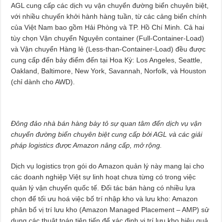
AGL cung cấp các dịch vụ vận chuyển đường biển chuyên biệt,
với nhiều chuyến khởi hành hàng tuần, từ các cảng biển chính
của Việt Nam bao gồm Hải Phòng và TP. Hồ Chí Minh. Cả hai
tùy chọn Vận chuyển Nguyên container (Full-Container-Load)
và Vận chuyển Hàng lẻ (Less-than-Container-Load) đều được
cung cấp đến bảy điểm đến tại Hoa Kỳ: Los Angeles, Seattle,
Oakland, Baltimore, New York, Savannah, Norfolk, và Houston
(chỉ dành cho AWD).
Đông đảo nhà bán hàng bày tỏ sự quan tâm đến dịch vụ vận
chuyển đường biển chuyên biệt cung cấp bởi AGL và các giải
pháp logistics được Amazon nâng cấp, mở rộng.
Dịch vụ logistics trọn gói do Amazon quản lý này mang lại cho
các doanh nghiệp Việt sự linh hoạt chưa từng có trong việc
quản lý vận chuyển quốc tế. Đối tác bán hàng có nhiều lựa
chọn để tối ưu hoá việc bố trí nhập kho và lưu kho: Amazon
phân bổ vị trí lưu kho (Amazon Managed Placement – AMP) sử
dụng các thuật toán tiên tiến để xác định vị trí lưu kho hiệu quả