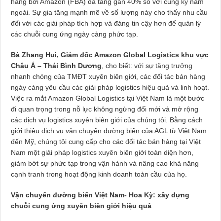
hàng bởi Amazon (FBA) đã tăng gần 40% so với cùng kỳ năm
ngoái. Sự gia tăng mạnh mẽ về số lượng này cho thấy nhu cầu
đối với các giải pháp tích hợp và đáng tin cậy hơn để quản lý
các chuỗi cung ứng ngày càng phức tạp.
Bà Zhang Hui, Giám đốc Amazon Global Logistics khu vực
Châu Á – Thái Bình Dương
, cho biết: với sự tăng trưởng
nhanh chóng của TMĐT xuyên biên giới, các đối tác bán hàng
ngày càng yêu cầu các giải pháp logistics hiệu quả và linh hoạt.
Việc ra mắt Amazon Global Logistics tại Việt Nam là một bước
đi quan trọng trong nỗ lực không ngừng đổi mới và mở rộng
các dịch vụ logistics xuyên biên giới của chúng tôi. Bằng cách
giới thiệu dịch vụ vận chuyển đường biển của AGL từ Việt Nam
đến Mỹ, chúng tôi cung cấp cho các đối tác bán hàng tại Việt
Nam một giải pháp logistics xuyên biên giới toàn diện hơn,
giảm bớt sự phức tạp trong vận hành và nâng cao khả năng
cạnh tranh trong hoạt động kinh doanh toàn cầu của họ.
Vận chuyển đường biển Việt Nam- Hoa Kỳ: xây dựng
chuỗi cung ứng xuyên biên giới hiệu quả