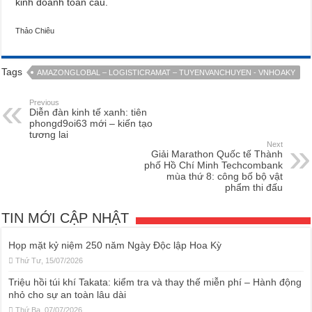
kinh doanh toàn cầu.
Thảo Chiêu
Tags
AMAZONGLOBAL – LOGISTICRAMAT – TUYENVANCHUYEN - VNHOAKY
Previous
Diễn đàn kinh tế xanh: tiên
phongd9oi63 mới – kiến tạo
tương lai
Next
Giải Marathon Quốc tế Thành
phố Hồ Chí Minh Techcombank
mùa thứ 8: công bố bộ vật
phẩm thi đấu
TIN MỚI CẬP NHẬT
Họp mặt kỷ niệm 250 năm Ngày Độc lập Hoa Kỳ
Thứ Tư, 15/07/2026
Triệu hồi túi khí Takata: kiểm tra và thay thế miễn phí – Hành động
nhỏ cho sự an toàn lâu dài
Thứ Ba, 07/07/2026