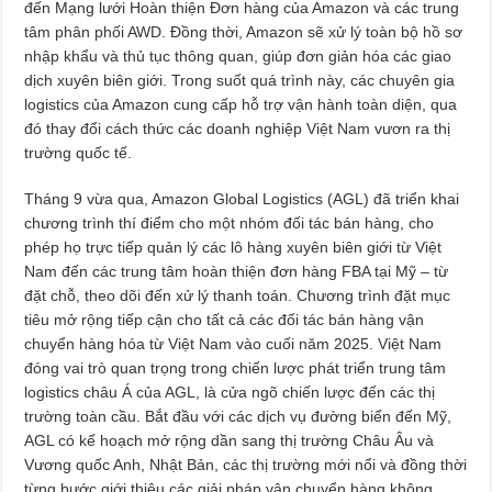
đến Mạng lưới Hoàn thiện Đơn hàng của Amazon và các trung
tâm phân phối AWD. Đồng thời, Amazon sẽ xử lý toàn bộ hồ sơ
nhập khẩu và thủ tục thông quan, giúp đơn giản hóa các giao
dịch xuyên biên giới. Trong suốt quá trình này, các chuyên gia
logistics của Amazon cung cấp hỗ trợ vận hành toàn diện, qua
đó thay đổi cách thức các doanh nghiệp Việt Nam vươn ra thị
trường quốc tế.
Tháng 9 vừa qua, Amazon Global Logistics (AGL) đã triển khai
chương trình thí điểm cho một nhóm đối tác bán hàng, cho
phép họ trực tiếp quản lý các lô hàng xuyên biên giới từ Việt
Nam đến các trung tâm hoàn thiện đơn hàng FBA tại Mỹ – từ
đặt chỗ, theo dõi đến xử lý thanh toán. Chương trình đặt mục
tiêu mở rộng tiếp cận cho tất cả các đối tác bán hàng vận
chuyển hàng hóa từ Việt Nam vào cuối năm 2025. Việt Nam
đóng vai trò quan trọng trong chiến lược phát triển trung tâm
logistics châu Á của AGL, là cửa ngõ chiến lược đến các thị
trường toàn cầu. Bắt đầu với các dịch vụ đường biển đến Mỹ,
AGL có kế hoạch mở rộng dần sang thị trường Châu Âu và
Vương quốc Anh, Nhật Bản, các thị trường mới nổi và đồng thời
từng bước giới thiệu các giải pháp vận chuyển hàng không.