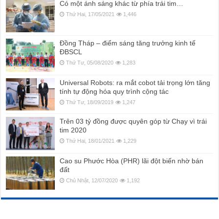
Có một ánh sáng khác từ phía trái tim…
Thứ Hai, 17/05/2021
1,446
Đồng Tháp – điểm sáng tăng trưởng kinh tế
ĐBSCL
Thứ Tư, 05/08/2020
1,283
Universal Robots: ra mắt cobot tải trọng lớn tăng
tính tự động hóa quy trình cộng tác
Thứ Tư, 18/09/2019
1,247
Trên 03 tỷ đồng được quyên góp từ Chạy vì trái
tim 2020
Thứ Hai, 18/01/2021
1,229
Cao su Phước Hòa (PHR) lãi đột biến nhờ bán
đất
Chủ Nhật, 12/07/2020
1,192