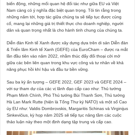
biến động, những mối quan hệ đối tác như giữa EU và Việt
Nam càng có ý nghĩa đặc biệt quan trọng. Tôi tin rằng trong
những năm tới, hợp tác giữa chúng ta sẽ tiếp tục được củng
cố, mang lại những giá trị thiết thực cho doanh nghiệp, người
dân và quan trọng nhất là cho hành tinh chung của chúng ta.
Diễn đàn Kinh tế Xanh được xây dựng dựa trên di sản Diễn đàn
& Triển lãm Kinh tế Xanh (GEFE) của EuroCham – được ra mắt
lần đầu tiên vào năm 2022, nhằm thúc đẩy đối thoại cởi mở
giữa các bên liên quan trong khu vực công và tư nhân về khả
năng phục hồi khí hậu và đầu tư bền vững.
Sau ba kỳ ấn tượng – GEFE 2022, GEF 2023 và GEFE 2024 –
với sự tham dự của các vị lãnh đạo cấp cao như: Thủ tướng
Phạm Minh Chính, Phó Thủ tướng Bùi Thanh Sơn, Thủ tướng
Hà Lan Mark Rutte (hiện là Tổng Thư ký NATO) và một số Cao
ủy EU như: Valdis Dombrovskis, Margaritis Schinas và Virginijus
Sinkevičius, kỳ họp năm 2025 sẽ tiếp tục nâng tầm các cuộc
thảo luận này theo một định dạng tập trung và cấp cao.