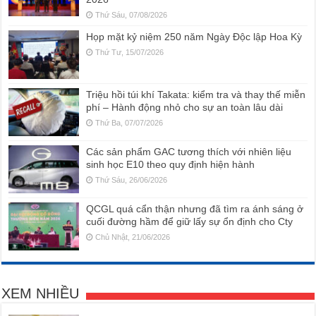
Thứ Sáu, 07/08/2026
Họp mặt kỷ niệm 250 năm Ngày Độc lập Hoa Kỳ
Thứ Tư, 15/07/2026
Triệu hồi túi khí Takata: kiểm tra và thay thế miễn
phí – Hành động nhỏ cho sự an toàn lâu dài
Thứ Ba, 07/07/2026
Các sản phẩm GAC tương thích với nhiên liệu
sinh học E10 theo quy định hiện hành
Thứ Sáu, 26/06/2026
QCGL quá cẩn thận nhưng đã tìm ra ánh sáng ở
cuối đường hầm để giữ lấy sự ổn định cho Cty
Chủ Nhật, 21/06/2026
XEM NHIỀU