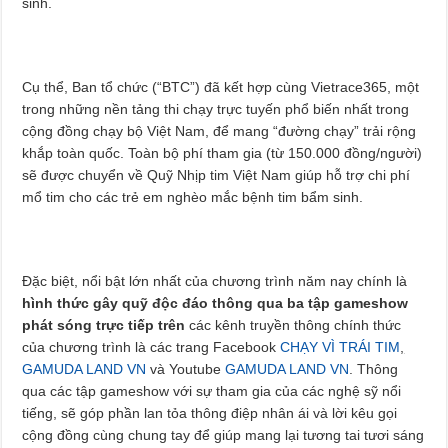
sinh.
Cụ thể, Ban tổ chức (“BTC”) đã kết hợp cùng Vietrace365, một
trong những nền tảng thi chạy trực tuyến phổ biến nhất trong
cộng đồng chạy bộ Việt Nam, để mang “đường chạy” trải rộng
khắp toàn quốc. Toàn bộ phí tham gia (từ 150.000 đồng/người)
sẽ được chuyển về Quỹ Nhịp tim Việt Nam giúp hỗ trợ chi phí
mổ tim cho các trẻ em nghèo mắc bệnh tim bẩm sinh.
Đặc biệt, nổi bật lớn nhất của chương trình năm nay chính là
hình thức gây quỹ độc đáo thông qua ba tập gameshow
phát sóng trực tiếp trên
các kênh truyền thông chính thức
của chương trình là các trang Facebook
CHẠY VÌ TRÁI TIM
,
GAMUDA LAND VN
và Youtube
GAMUDA LAND VN
. Thông
qua các tập gameshow với sự tham gia của các nghệ sỹ nổi
tiếng, sẽ góp phần lan tỏa thông điệp nhân ái và lời kêu gọi
cộng đồng cùng chung tay để giúp mang lại tương tai tươi sáng