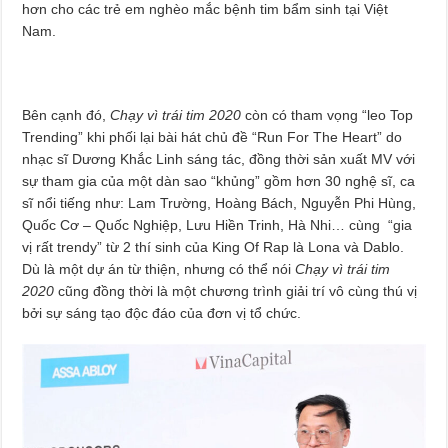
hơn cho các trẻ em nghèo mắc bệnh tim bẩm sinh tại Việt
Nam.
Bên cạnh đó,
Chạy vì trái tim 2020
còn có tham vọng “leo Top
Trending” khi phối lại bài hát chủ đề “Run For The Heart” do
nhạc sĩ Dương Khắc Linh sáng tác, đồng thời sản xuất MV với
sự tham gia của một dàn sao “khủng” gồm hơn 30 nghệ sĩ, ca
sĩ nổi tiếng như: Lam Trường, Hoàng Bách, Nguyễn Phi Hùng,
Quốc Cơ – Quốc Nghiệp, Lưu Hiền Trinh, Hà Nhi… cùng “gia
vị rất trendy” từ 2 thí sinh của King Of Rap là Lona và Dablo.
Dù là một dự án từ thiện, nhưng có thể nói
Chạy vì trái tim
2020
cũng đồng thời là một chương trình giải trí vô cùng thú vị
bởi sự sáng tạo độc đáo của đơn vị tổ chức.