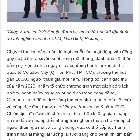
‘Chạy vì trái tim 2020’ nhận được sự tài trợ từ hơn 30 tập đoàn,
doanh nghiệp lớn như CBM, Hòa Bình, Ricons,…
Chạy vì trái tim hằng năm là một chuỗi các hoạt động vận động
gây quỹ diễn ra xuyên suốt trong một tháng, đánh dấu kết thúc
bằng sự kiện đinh là ngày chạy bộ đồng hành tại khu đô thị
quốc tế Celadon City (Q. Tân Phú, TP.HCM), thường thu hút
gần 10.000 người tham gia mỗi năm. Trong bối cảnh đặc thù
của năm 2020, nhằm tổ chức chương trình một cách có trách
nhiệm, ngăn ngừa nguy cơ bùng dịch trong cộng đồng,
Gamuda Land đã nỗ lực sáng tạo nên những hình thức tổ chức
vô cùng độc đáo, thú vị cho
Chạy vì trái tim
lần 8 năm 2020.
Chiến dịch đã được tổ chức hoàn toàn trên không gian mạng,
nhằm để vừa mang đến những trải nghiệm thú vị cho không chỉ
người tham gia mà cả công chúng, vừa có thể tiếp tục hành
trình nhân ái mang lại tương lai tươi sáng cho bệnh nhi tim bẩm