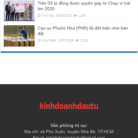
Trên 03 tỷ đồng được quyên góp từ Chạy vì trái
tim 2020
Thứ Hai, 18/01/2021
1,226
Cao su Phước Hòa (PHR) lãi đột biến nhờ bán
đất
Chủ Nhật, 12/07/2020
1,191
Văn phòng trị sự:
Địa chỉ: xã Phú Xuân, huyện Nhà Bè, TP.HCM
Email: tskinhdoanhdautu@gmail.com