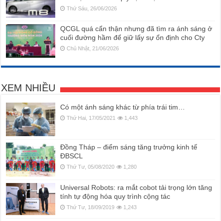
Thứ Sáu, 26/06/2026
QCGL quá cẩn thận nhưng đã tìm ra ánh sáng ở
cuối đường hầm để giữ lấy sự ổn định cho Cty
Chủ Nhật, 21/06/2026
XEM NHIỀU
Có một ánh sáng khác từ phía trái tim…
Thứ Hai, 17/05/2021
1,443
Đồng Tháp – điểm sáng tăng trưởng kinh tế
ĐBSCL
Thứ Tư, 05/08/2020
1,280
Universal Robots: ra mắt cobot tải trọng lớn tăng
tính tự động hóa quy trình cộng tác
Thứ Tư, 18/09/2019
1,243