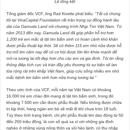
Lễ tổng kết
Tổng giám đốc VCF, ông Rad Kivette phát biểu:
“Tất cả chúng
tôi tại VinaCapital Foundation rất trân trọng sự đồng hành lâu
dài của Gamuda Land với chương trình Nhịp Tim Việt Nam. Từ
năm 2013 đến nay, Gamuda Land đã góp phần hỗ trợ hơn
1,200 trẻ em mắc dị tật tim bẩm sinh có hoàn cảnh khó khăn
được phẫu thuật kịp thời. Sẽ có thêm 115 em nhỏ nữa được hỗ
trợ mổ tim năm nay để có cơ hội được lớn lên khỏe mạnh để
mở ra tương lai tốt đẹp hơn cho các em và gia đình. Tôi tin rằng
thông điệp tích cực và tràn đầy yêu thương từ sự kiện sẽ lan
tỏa rộng rãi trên khắp Việt Nam, giúp cứu sống nhiều em nhỏ
mắc bệnh tim bẩm sinh hơn nữa trong tương lai.”
Theo ước tính của VCF, mỗi năm tại Việt Nam có khoảng
16.000 trẻ em chào đời mang dị tật tim bẩm sinh, trong đó
khoảng 7.500 em cần được phẫu thuật. Nếu không được chữa
trị kịp thời, hàng ngàn em bé sẽ mất đi khi chưa tròn 18 tuổi.
Tùy theo tình trạng bệnh, chi phí phẫu thuật tim dao động từ 50
đến 250 triệu đồng, là con số quá xa xỉ với những gia đình
nghèo ở những vùng nông thôn xa xôi hẻo lánh, có thu nhập