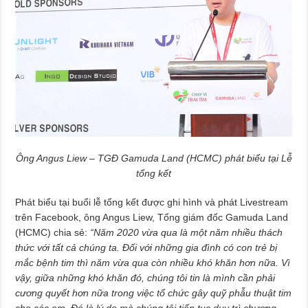
Ông Angus Liew – TGĐ Gamuda Land (HCMC) phát biểu tại Lễ
tổng kết
Phát biểu tại buổi lễ tổng kết được ghi hình và phát Livestream
trên Facebook, ông Angus Liew, Tổng giám đốc Gamuda Land
(HCMC) chia sẻ:
“Năm 2020 vừa qua là một năm nhiều thách
thức với tất cả chúng ta. Đối với những gia đình có con trẻ bị
mắc bệnh tim thì năm vừa qua còn nhiều khó khăn hơn nữa. Vì
vậy, giữa những khó khăn đó, chúng tôi tin là mình cần phải
cương quyết hơn nữa trong việc tổ chức gây quỹ phẫu thuật tim
cho các em. Đó là lý do mà chúng tôi tiếp tục duy trì chương