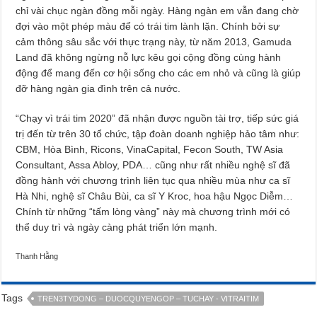
chỉ vài chục ngàn đồng mỗi ngày. Hàng ngàn em vẫn đang chờ
đợi vào một phép màu để có trái tim lành lặn. Chính bởi sự
cảm thông sâu sắc với thực trạng này, từ năm 2013, Gamuda
Land đã không ngừng nỗ lực kêu gọi cộng đồng cùng hành
động để mang đến cơ hội sống cho các em nhỏ và cũng là giúp
đỡ hàng ngàn gia đình trên cả nước.
“Chạy vì trái tim 2020” đã nhận được nguồn tài trợ, tiếp sức giá
trị đến từ trên 30 tổ chức, tập đoàn doanh nghiệp hảo tâm như:
CBM, Hòa Bình, Ricons, VinaCapital, Fecon South, TW Asia
Consultant, Assa Abloy, PDA… cũng như rất nhiều nghệ sĩ đã
đồng hành với chương trình liên tục qua nhiều mùa như ca sĩ
Hà Nhi, nghệ sĩ Châu Bùi, ca sĩ Y Kroc, hoa hậu Ngọc Diễm…
Chính từ những “tấm lòng vàng” này mà chương trình mới có
thể duy trì và ngày càng phát triển lớn mạnh.
Thanh Hằng
Tags
TREN3TYDONG – DUOCQUYENGOP – TUCHAY - VITRAITIM