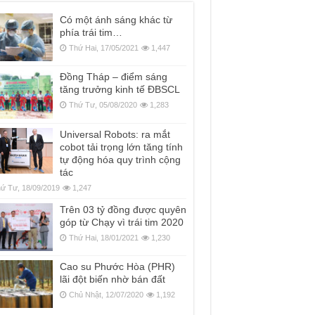
Có một ánh sáng khác từ
phía trái tim…
Thứ Hai, 17/05/2021
1,447
Đồng Tháp – điểm sáng
tăng trưởng kinh tế ĐBSCL
Thứ Tư, 05/08/2020
1,283
Universal Robots: ra mắt
cobot tải trọng lớn tăng tính
tự động hóa quy trình cộng
tác
ứ Tư, 18/09/2019
1,247
Trên 03 tỷ đồng được quyên
góp từ Chạy vì trái tim 2020
Thứ Hai, 18/01/2021
1,230
Cao su Phước Hòa (PHR)
lãi đột biến nhờ bán đất
Chủ Nhật, 12/07/2020
1,192