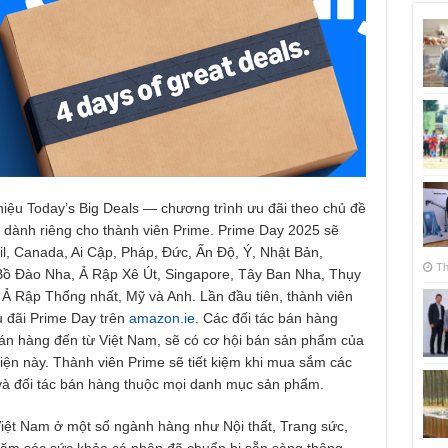
iệu Today’s Big Deals — chương trình ưu đãi theo chủ đề
 dành riêng cho thành viên Prime. Prime Day 2025 sẽ
azil, Canada, Ai Cập, Pháp, Đức, Ấn Độ, Ý, Nhật Bản,
Th
Bồ Đào Nha, Ả Rập Xê Út, Singapore, Tây Ban Nha, Thụy
Ả Rập Thống nhất, Mỹ và Anh. Lần đầu tiên, thành viên
u đãi Prime Day trên
amazon.ie
. Các đối tác bán hàng
án hàng đến từ Việt Nam, sẽ có cơ hội bán sản phẩm của
iện này. Thành viên Prime sẽ tiết kiệm khi mua sắm các
và đối tác bán hàng thuộc mọi danh mục sản phẩm.
iệt Nam ở một số ngành hàng như Nội thất, Trang sức,
hăm sóc sức khỏe cá nhân đã chuẩn bị sẵn sàng thông