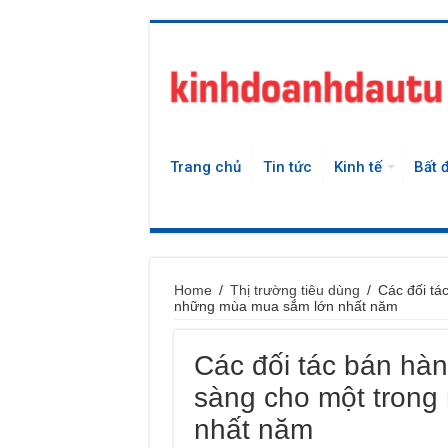
Trang chủ
Tin tức
Kinh tế
Bất 
Home
/
Thị trường tiêu dùng
/
Các đối tá
những mùa mua sắm lớn nhất năm
Các đối tác bán hà
sàng cho một tron
nhất năm