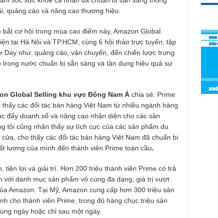
ãi, quảng cáo và nâng cao thương hiệu.
m bắt cơ hội trong mùa cao điểm này, Amazon Global
iện tại Hà Nội và TP.HCM, cùng 6 hội thảo trực tuyến, tập
me Day như: quảng cáo, vận chuyển, đến chiến lược trưng
trong nước chuẩn bị sẵn sàng và tận dụng hiệu quả sự
on Global Selling khu vực Đông Nam Á
chia sẻ: Prime
i thấy các đối tác bán hàng Việt Nam từ nhiều ngành hàng
c đẩy doanh số và nâng cao nhận diện cho các sản
g tôi cũng nhận thấy sự tích cực của các sản phẩm du
hà cửa, cho thấy các đối tác bán hàng Việt Nam đã chuẩn bị
ất lượng của mình đến thành viên Prime toàn cầu
.
, tiện lợi và giải trí. Hơn 200 triệu thành viên Prime có trả
ận với danh mục sản phẩm vô cùng đa dạng, giá trị vượt
 của Amazon. Tại Mỹ, Amazon cung cấp hơn 300 triệu sản
nh cho thành viên Prime, trong đó hàng chục triệu sản
cùng ngày hoặc chỉ sau một ngày.