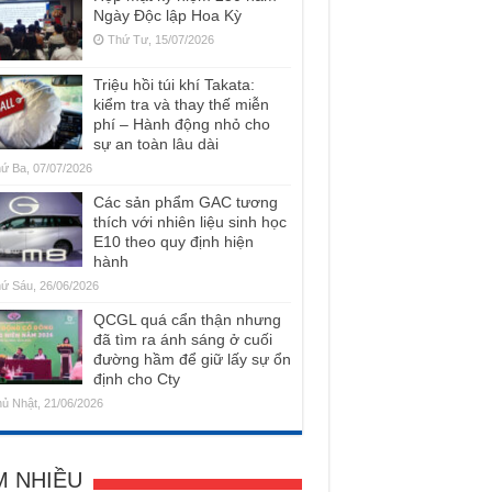
Ngày Độc lập Hoa Kỳ
Thứ Tư, 15/07/2026
Triệu hồi túi khí Takata:
kiểm tra và thay thế miễn
phí – Hành động nhỏ cho
sự an toàn lâu dài
ứ Ba, 07/07/2026
Các sản phẩm GAC tương
thích với nhiên liệu sinh học
E10 theo quy định hiện
hành
ứ Sáu, 26/06/2026
QCGL quá cẩn thận nhưng
đã tìm ra ánh sáng ở cuối
đường hầm để giữ lấy sự ổn
định cho Cty
ủ Nhật, 21/06/2026
M NHIỀU