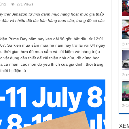
dùng
271 Views
ày trên Amazon từ mọi danh mục hàng hóa; mức giá thấp
 đầu và nhiều đối tác bán hàng toàn cầu, trong đó có các
iện Prime Day năm nay kéo dài 96 giờ, bắt đầu từ 12:01
Th
/07. Sự kiện mua sắm mùa hè năm nay trở lại với 04 ngày
ều thời gian hơn để mua sắm và tiết kiệm với hàng triệu
 vật dụng cần thiết để cải thiện nhà cửa, đồ dùng học
 cá nhân, các món đồ yêu thích của gia đình, thời trang,
hiết bị điện tử.
Th
Ch
XE