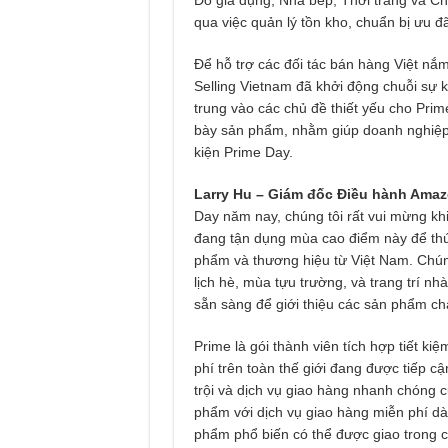
qua việc quản lý tồn kho, chuẩn bị ưu đ
Để hỗ trợ các đối tác bán hàng Việt nắ
Selling Vietnam đã khởi động chuỗi sự k
trung vào các chủ đề thiết yếu cho Pri
bày sản phẩm, nhằm giúp doanh nghiệp 
kiện Prime Day.
Larry Hu
–
Giám đốc Điều hành Amaz
Day năm nay, chúng tôi rất vui mừng kh
đang tận dụng mùa cao điểm này để thú
phẩm và thương hiệu từ Việt Nam. Chún
lịch hè, mùa tựu trường, và trang trí n
sẵn sàng để giới thiệu các sản phẩm ch
Prime là gói thành viên tích hợp tiết kiệm
phí trên toàn thế giới đang được tiếp c
trội và dịch vụ giao hàng nhanh chóng
phẩm với dịch vụ giao hàng miễn phí dà
phẩm phổ biến có thể được giao trong 