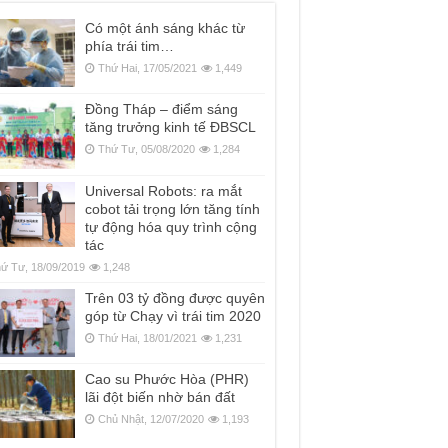
Có một ánh sáng khác từ
phía trái tim…
Thứ Hai, 17/05/2021
1,449
Đồng Tháp – điểm sáng
tăng trưởng kinh tế ĐBSCL
Thứ Tư, 05/08/2020
1,284
Universal Robots: ra mắt
cobot tải trọng lớn tăng tính
tự động hóa quy trình cộng
tác
ứ Tư, 18/09/2019
1,248
Trên 03 tỷ đồng được quyên
góp từ Chạy vì trái tim 2020
Thứ Hai, 18/01/2021
1,231
Cao su Phước Hòa (PHR)
lãi đột biến nhờ bán đất
Chủ Nhật, 12/07/2020
1,193