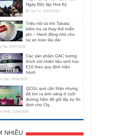
Ngày Độc lập Hoa Kỳ
Thứ Tư, 15/07/2026
Triệu hồi túi khí Takata:
kiểm tra và thay thế miễn
phí – Hành động nhỏ cho
sự an toàn lâu dài
ứ Ba, 07/07/2026
Các sản phẩm GAC tương
thích với nhiên liệu sinh học
E10 theo quy định hiện
hành
ứ Sáu, 26/06/2026
QCGL quá cẩn thận nhưng
đã tìm ra ánh sáng ở cuối
đường hầm để giữ lấy sự ổn
định cho Cty
ủ Nhật, 21/06/2026
M NHIỀU