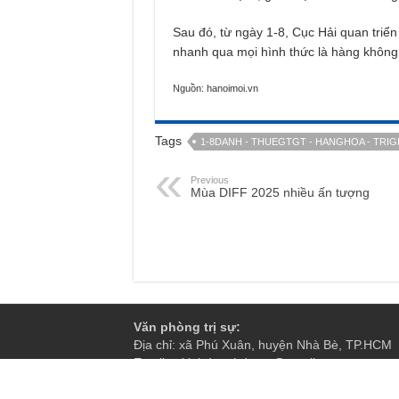
Sau đó, từ ngày 1-8, Cục Hải quan triển
nhanh qua mọi hình thức là hàng không
Nguồn: hanoimoi.vn
Tags
1-8DANH - THUEGTGT - HANGHOA - TRIGI
Previous
Mùa DIFF 2025 nhiều ấn tượng
Văn phòng trị sự:
Địa chỉ: xã Phú Xuân, huyện Nhà Bè, TP.HCM
Email: tskinhdoanhdautu@gmail.com
Phụ trách nội dung: Đặng Thanh Hằng
Liên hệ QC: 0898 413 904