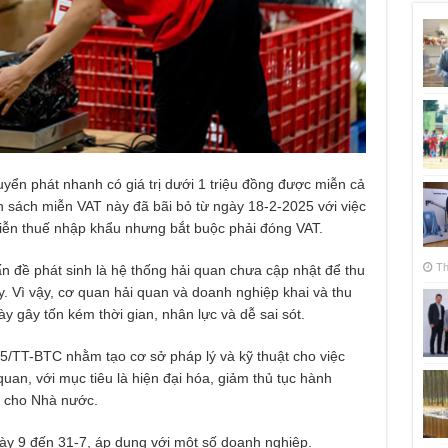
ển phát nhanh có giá trị dưới 1 triệu đồng được miễn cả
h sách miễn VAT này đã bãi bỏ từ ngày 18-2-2025 với việc
iễn thuế nhập khẩu nhưng bắt buộc phải đóng VAT.
Th
vấn đề phát sinh là hệ thống hải quan chưa cập nhật để thu
ày. Vì vậy, cơ quan hải quan và doanh nghiệp khai và thu
y gây tốn kém thời gian, nhân lực và dễ sai sót.
5/TT-BTC nhằm tạo cơ sở pháp lý và kỹ thuật cho việc
quan, với mục tiêu là hiện đại hóa, giảm thủ tục hành
ế cho Nhà nước.
gày 9 đến 31-7, áp dụng với một số doanh nghiệp.