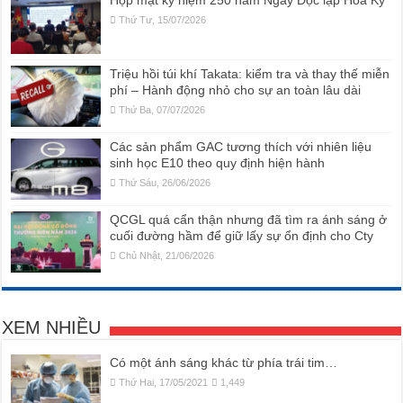
Họp mặt kỷ niệm 250 năm Ngày Độc lập Hoa Kỳ
Thứ Tư, 15/07/2026
Triệu hồi túi khí Takata: kiểm tra và thay thế miễn
phí – Hành động nhỏ cho sự an toàn lâu dài
Thứ Ba, 07/07/2026
Các sản phẩm GAC tương thích với nhiên liệu
sinh học E10 theo quy định hiện hành
Thứ Sáu, 26/06/2026
QCGL quá cẩn thận nhưng đã tìm ra ánh sáng ở
cuối đường hầm để giữ lấy sự ổn định cho Cty
Chủ Nhật, 21/06/2026
XEM NHIỀU
Có một ánh sáng khác từ phía trái tim…
Thứ Hai, 17/05/2021
1,449