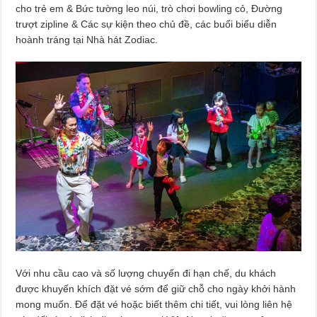
cho trẻ em & Bức tường leo núi, trò chơi bowling cỏ, Đường
trượt zipline & Các sự kiện theo chủ đề, các buổi biểu diễn
hoành tráng tại Nhà hát Zodiac.
Với nhu cầu cao và số lượng chuyến đi hạn chế, du khách
được khuyến khích đặt vé sớm để giữ chỗ cho ngày khởi hành
mong muốn. Để đặt vé hoặc biết thêm chi tiết, vui lòng liên hệ