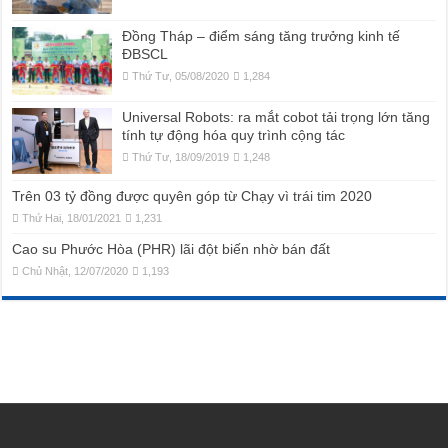
Đồng Tháp – điểm sáng tăng trưởng kinh tế
ĐBSCL
Thứ Tư, 05/08/2020
1,284
Universal Robots: ra mắt cobot tải trọng lớn tăng
tính tự động hóa quy trình cộng tác
Thứ Tư, 18/09/2019
1,248
Trên 03 tỷ đồng được quyên góp từ Chạy vì trái tim 2020
Thứ Hai, 18/01/2021
1,231
Cao su Phước Hòa (PHR) lãi đột biến nhờ bán đất
Chủ Nhật, 12/07/2020
1,193