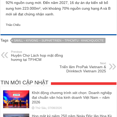
92% nguồn cung mới. Đến năm 2027, 16 dự án dự kiến sẽ bổ
sung hơn 223.000m², với khoảng 70% nguồn cung hạng A và B
mới sẽ đạt chứng nhận xanh.
Thảo Chiêu
Tags
SAVILL – KYVONG – SUPHATTRIEN – TPHCMTU - KHACHQUOCTE
Previous
Huyện Chợ Lách họp mặt đồng
hương tại TP.HCM
Next
Triển lãm ProPak Vietnam &
Drinktech Vietnam 2025
TIN MỚI CẬP NHẬT
Khởi động chương trình xét chọn: Doanh nghiệp
đạt chuẩn văn hóa kinh doanh Việt Nam – năm
2026
Thứ Sáu, 07/08/2026
Họp mặt kỷ niệm 250 năm Ngày Độc lập Hoa Kỳ