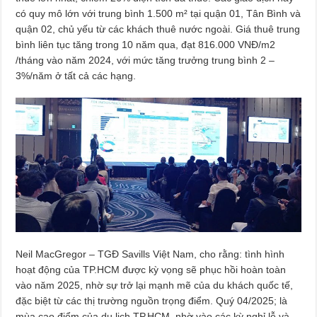
có quy mô lớn với trung bình 1.500 m² tại quận 01, Tân Bình và
quận 02, chủ yếu từ các khách thuê nước ngoài. Giá thuê trung
bình liên tục tăng trong 10 năm qua, đạt 816.000 VNĐ/m2
/tháng vào năm 2024, với mức tăng trưởng trung bình 2 –
3%/năm ở tất cả các hạng.
Neil MacGregor – TGĐ Savills Việt Nam, cho rằng: tình hình
hoạt động của TP.HCM được kỳ vọng sẽ phục hồi hoàn toàn
vào năm 2025, nhờ sự trở lại mạnh mẽ của du khách quốc tế,
đặc biệt từ các thị trường nguồn trọng điểm. Quý 04/2025; là
mùa cao điểm của du lịch TP.HCM, nhờ vào các kỳ nghỉ lễ và