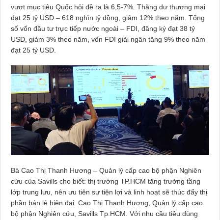
vượt mục tiêu Quốc hội đề ra là 6,5-7%. Thặng dư thương mại
đạt 25 tỷ USD – 618 nghìn tỷ đồng, giảm 12% theo năm. Tổng
số vốn đầu tư trực tiếp nước ngoài – FDI, đăng ký đạt 38 tỷ
USD, giảm 3% theo năm, vốn FDI giải ngân tăng 9% theo năm
đạt 25 tỷ USD.
Bà Cao Thị Thanh Hương – Quản lý cấp cao bộ phận Nghiên
cứu của Savills cho biết: thị trường TP.HCM tăng trưởng tầng
lớp trung lưu, nên ưu tiên sự tiện lợi và linh hoạt sẽ thúc đẩy thị
phần bán lẻ hiện đại. Cao Thị Thanh Hương, Quản lý cấp cao
bộ phận Nghiên cứu, Savills Tp.HCM. Với nhu cầu tiêu dùng