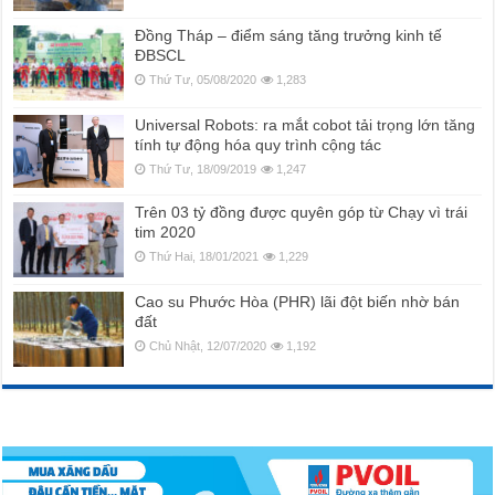
Đồng Tháp – điểm sáng tăng trưởng kinh tế
ĐBSCL
Thứ Tư, 05/08/2020
1,283
Universal Robots: ra mắt cobot tải trọng lớn tăng
tính tự động hóa quy trình cộng tác
Thứ Tư, 18/09/2019
1,247
Trên 03 tỷ đồng được quyên góp từ Chạy vì trái
tim 2020
Thứ Hai, 18/01/2021
1,229
Cao su Phước Hòa (PHR) lãi đột biến nhờ bán
đất
Chủ Nhật, 12/07/2020
1,192