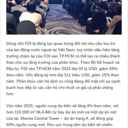
Dòng vốn FDI là động lực quan trọng đối với nhu cầu lưu trú
của lao động nước ngoài tại Việt Nam, tuy nhiên dấu hiệu tăng
trưởng chậm lại của FDI vào TP.HCM có thể tạo ra nhiều thách
thức cho sự tăng trưởng của phân khúc. Theo Bộ Kế hoạch và
Đầu tư, FDI vào TP.HCM năm 2024 đạt 03 tỷ USD, giảm 49%
theo năm. Vốn đăng ký mới đạt 511 triệu USD, giảm 15% theo
năm. Phân khúc căn hộ dịch vụ cũng đang đối mặt với sự cạnh
tranh trực tiếp từ các căn hộ cho thuê có giá cả phải chăng
hơn.
Vào năm 2025; nguồn cung dự kiến sẽ tăng 4% theo năm, với
hơn 110.000 m² NLA đến từ bảy dự án mới và một dự án mở
cửa lại. Marina Central Tower – dự án hạng A, sẽ đóng góp
60% nguồn cung mới. Khu vực trung tâm dự kiến sẽ chiếm