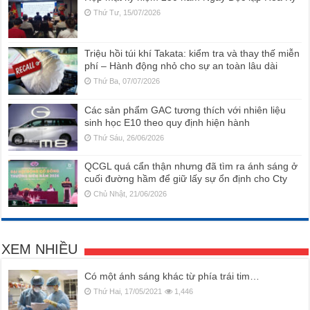
Thứ Tư, 15/07/2026
Triệu hồi túi khí Takata: kiểm tra và thay thế miễn
phí – Hành động nhỏ cho sự an toàn lâu dài
Thứ Ba, 07/07/2026
Các sản phẩm GAC tương thích với nhiên liệu
sinh học E10 theo quy định hiện hành
Thứ Sáu, 26/06/2026
QCGL quá cẩn thận nhưng đã tìm ra ánh sáng ở
cuối đường hầm để giữ lấy sự ổn định cho Cty
Chủ Nhật, 21/06/2026
XEM NHIỀU
Có một ánh sáng khác từ phía trái tim…
Thứ Hai, 17/05/2021
1,446