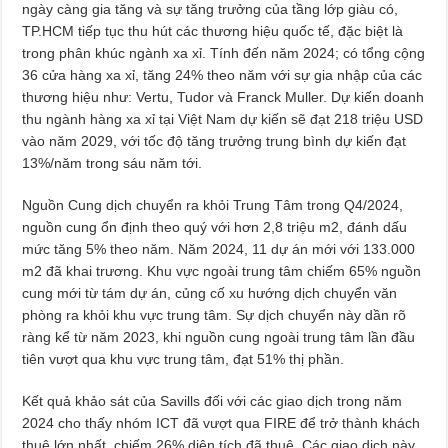
ngày càng gia tăng và sự tăng trưởng của tầng lớp giàu có,
TP.HCM tiếp tục thu hút các thương hiệu quốc tế, đặc biệt là
trong phân khúc ngành xa xỉ. Tính đến năm 2024; có tổng cộng
36 cửa hàng xa xỉ, tăng 24% theo năm với sự gia nhập của các
thương hiệu như: Vertu, Tudor và Franck Muller. Dự kiến doanh
thu ngành hàng xa xỉ tại Việt Nam dự kiến sẽ đạt 218 triệu USD
vào năm 2029, với tốc độ tăng trưởng trung bình dự kiến đạt
13%/năm trong sáu năm tới.
Nguồn Cung dịch chuyển ra khỏi Trung Tâm trong Q4/2024,
nguồn cung ổn định theo quý với hơn 2,8 triệu m2, đánh dấu
mức tăng 5% theo năm. Năm 2024, 11 dự án mới với 133.000
m2 đã khai trương. Khu vực ngoài trung tâm chiếm 65% nguồn
cung mới từ tám dự án, củng cố xu hướng dịch chuyển văn
phòng ra khỏi khu vực trung tâm. Sự dịch chuyển này dần rõ
ràng kể từ năm 2023, khi nguồn cung ngoài trung tâm lần đầu
tiên vượt qua khu vực trung tâm, đạt 51% thị phần.
Kết quả khảo sát của Savills đối với các giao dịch trong năm
2024 cho thấy nhóm ICT đã vượt qua FIRE để trở thành khách
thuê lớn nhất, chiếm 26% diện tích đã thuê. Các giao dịch này