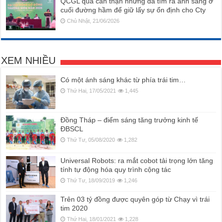
QCGL quá cẩn thận nhưng đã tìm ra ánh sáng ở
cuối đường hầm để giữ lấy sự ổn định cho Cty
Chủ Nhật, 21/06/2026
XEM NHIỀU
Có một ánh sáng khác từ phía trái tim…
Thứ Hai, 17/05/2021
1,445
Đồng Tháp – điểm sáng tăng trưởng kinh tế
ĐBSCL
Thứ Tư, 05/08/2020
1,282
Universal Robots: ra mắt cobot tải trọng lớn tăng
tính tự động hóa quy trình cộng tác
Thứ Tư, 18/09/2019
1,246
Trên 03 tỷ đồng được quyên góp từ Chạy vì trái
tim 2020
Thứ Hai, 18/01/2021
1,228