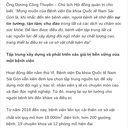
Ông Dương Công Thuyên – Chủ tịch Hội đồng quản trị cho
biết:
“Mong muốn của Bệnh viện Đa khoa Quốc tế Nam Sài
Gòn là
,
khi nhắc đến tên bệnh viện, người bệnh sẽ nhớ đến
sự
tin tưởng,
tận
tâm, chu đáo
trong tất cả các dịch vụ chăm sóc
sức khỏe. Để làm được điều đó, bệnh viện tập trung
tất cả
các
nguồn lực
để xây dựng đội ngũ
nhân sự chất lượng cao,
trang thiết bị điều trị và cơ sở vật chất hiện đại”
Tập trung xây dựng và phát triển các giá trị bền vững của
một bệnh viện
Hoạt động đến năm thứ VI, Bệnh viện Đa khoa Quốc tế Nam
Sài Gòn vẫn kiên định lựa chọn tập trung nguồn lực để xây
dựng một đội ngũ y, bác sĩ, nhân viên y tế có chuyên môn cao
và đạo đức nghề nghiệp. Từ đó, mang lại sự tin tưởng cho
người bệnh khi đến khám và điều trị.
Từ năm 2018 đến nay, bệnh viện liên tục cải thiện cơ sở vật
2
chất với quy mô hơn 18.000m
diện tích, hơn 200 giường
bệnh, 19 chuyên khoa và 12 phòng mổ hiện đại.