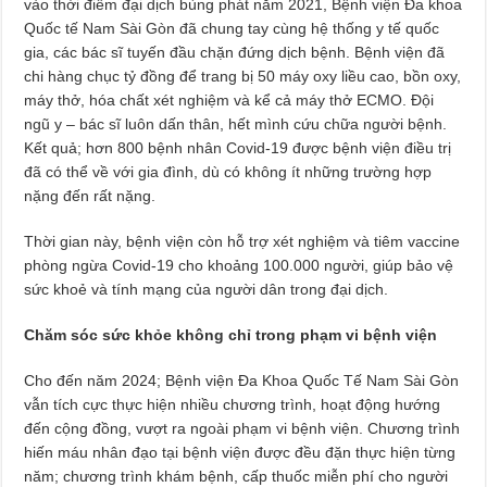
vào thời điểm đại dịch bùng phát năm 2021, Bệnh viện Đa khoa
Quốc tế Nam Sài Gòn đã chung tay cùng hệ thống y tế quốc
gia, các bác sĩ tuyến đầu chặn đứng dịch bệnh. Bệnh viện đã
chi hàng chục tỷ đồng để trang bị 50 máy oxy liều cao, bồn oxy,
máy thở, hóa chất xét nghiệm và kể cả máy thở ECMO. Đội
ngũ y – bác sĩ luôn dấn thân, hết mình cứu chữa người bệnh.
Kết quả; hơn 800 bệnh nhân Covid-19 được bệnh viện điều trị
đã có thể về với gia đình, dù có không ít những trường hợp
nặng đến rất nặng.
Thời gian này, bệnh viện còn hỗ trợ xét nghiệm và tiêm vaccine
phòng ngừa Covid-19 cho khoảng 100.000 người, giúp bảo vệ
sức khoẻ và tính mạng của người dân trong đại dịch.
Chăm sóc sức khỏe không chỉ trong phạm vi bệnh viện
Cho đến năm 2024; Bệnh viện Đa Khoa Quốc Tế Nam Sài Gòn
vẫn tích cực thực hiện nhiều chương trình, hoạt động hướng
đến cộng đồng, vượt ra ngoài phạm vi bệnh viện. Chương trình
hiến máu nhân đạo tại bệnh viện được đều đặn thực hiện từng
năm; chương trình khám bệnh, cấp thuốc miễn phí cho người