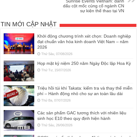
Sunrise Events Vietnam: đánh
dấu cột mốc củng cố ngành CN
sự kiện thể thao tại VN
TIN MỚI CẬP NHẬT
Khởi động chương trình xét chọn: Doanh nghiệp
đạt chuẩn văn hóa kinh doanh Việt Nam – năm
2026
Thứ Sáu, 07/08/2026
Họp mặt kỷ niệm 250 năm Ngày Độc lập Hoa Kỳ
Thứ Tư, 15/07/2026
Triệu hồi túi khí Takata: kiểm tra và thay thế miễn
phí – Hành động nhỏ cho sự an toàn lâu dài
Thứ Ba, 07/07/2026
Các sản phẩm GAC tương thích với nhiên liệu
sinh học E10 theo quy định hiện hành
Thứ Sáu, 26/06/2026