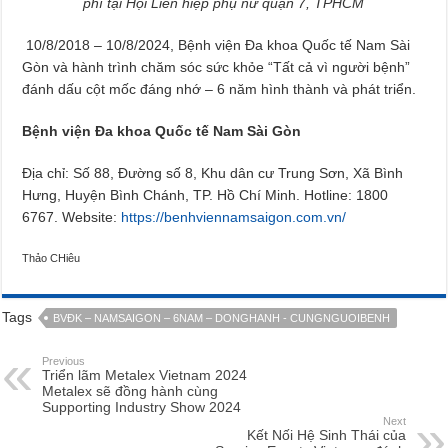
phí tại Hội Liên hiệp phụ nữ quận 7, TPHCM
10/8/2018 – 10/8/2024, Bệnh viện Đa khoa Quốc tế Nam Sài
Gòn và hành trình chăm sóc sức khỏe “Tất cả vì người bệnh”
đánh dấu cột mốc đáng nhớ – 6 năm hình thành và phát triển.
Bệnh viện Đa khoa Quốc tế Nam Sài Gòn
Địa chỉ: Số 88, Đường số 8, Khu dân cư Trung Sơn, Xã Bình
Hưng, Huyện Bình Chánh, TP. Hồ Chí Minh. Hotline: 1800
6767. Website:
https://benhviennamsaigon.com.vn/
Thảo CHiêu
Tags
BVĐK – NAMSAIGON – 6NAM – DONGHANH - CUNGNGUOIBENH
Previous
Triển lãm Metalex Vietnam 2024
Metalex sẽ đồng hành cùng
Supporting Industry Show 2024
Next
Kết Nối Hệ Sinh Thái của