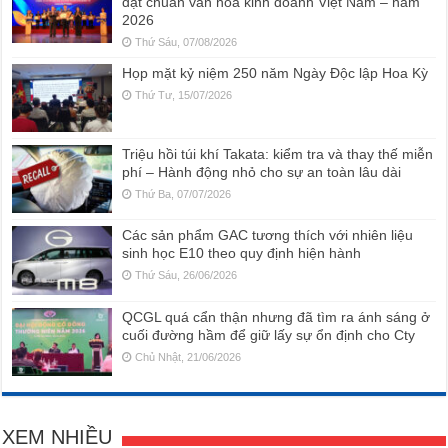
đạt chuẩn văn hóa kinh doanh Việt Nam – năm
2026
Thứ Sáu, 07/08/2026
Họp mặt kỷ niệm 250 năm Ngày Độc lập Hoa Kỳ
Thứ Tư, 15/07/2026
Triệu hồi túi khí Takata: kiểm tra và thay thế miễn
phí – Hành động nhỏ cho sự an toàn lâu dài
Thứ Ba, 07/07/2026
Các sản phẩm GAC tương thích với nhiên liệu
sinh học E10 theo quy định hiện hành
Thứ Sáu, 26/06/2026
QCGL quá cẩn thận nhưng đã tìm ra ánh sáng ở
cuối đường hầm để giữ lấy sự ổn định cho Cty
Chủ Nhật, 21/06/2026
XEM NHIỀU