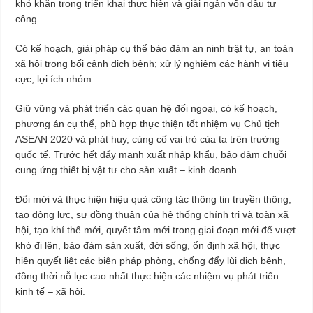
khó khăn trong triển khai thực hiện và giải ngân vốn đầu tư
công.
Có kế hoạch, giải pháp cụ thể bảo đảm an ninh trật tự, an toàn
xã hội trong bối cảnh dịch bệnh; xử lý nghiêm các hành vi tiêu
cực, lợi ích nhóm…
Giữ vững và phát triển các quan hệ đối ngoại, có kế hoạch,
phương án cụ thể, phù hợp thực thiện tốt nhiệm vụ Chủ tịch
ASEAN 2020 và phát huy, củng cố vai trò của ta trên trường
quốc tế. Trước hết đẩy mạnh xuất nhập khẩu, bảo đảm chuỗi
cung ứng thiết bị vật tư cho sản xuất – kinh doanh.
Đổi mới và thực hiện hiệu quả công tác thông tin truyền thông,
tạo động lực, sự đồng thuận của hệ thống chính trị và toàn xã
hội, tạo khí thế mới, quyết tâm mới trong giai đoạn mới để vượt
khó đi lên, bảo đảm sản xuất, đời sống, ổn định xã hội, thực
hiện quyết liệt các biện pháp phòng, chống đẩy lùi dịch bệnh,
đồng thời nỗ lực cao nhất thực hiện các nhiệm vụ phát triển
kinh tế – xã hội.