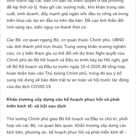
sớm thành lập các Ban chỉ đạo đủ thẩm quyền ở địa phương
để kịp thời xử lý, tháo gỡ các vướng mắc, khó khăn trong sản
xuất, kinh doanh, đẩy mạnh giải ngân vốn đầu tư công và trong
triển khai các dự án đầu tư trên địa bàn. Đề cao tinh thần đổi
mới sáng tạo, biến nguy cơ thành thời cơ.
Các Bộ, cơ quan ngang Bộ, cơ quan thuộc Chính phủ, UBND
các tỉnh thành phố trực thuộc Trung ương khẩn trương nghiên
cứu, có ý kiến tham gia cụ thể đối với dự thảo Nghị quyết của
Chính phủ do Bộ Kế hoạch và Đầu tư trình bày tại Hội nghị, gửi
về Bộ Kế hoạch và Đầu tư trước ngày 15-4-2020 để tổng hợp,
hoàn thiện báo cáo Thủ tướng Chính phủ, trong đó lưu ý bổ
sung nội dung về bảo đảm trật tự an toàn xã hội trước tác động
của đại dịch COVID-19.
Khẩn trương xây dựng các kế hoạch phục hồi và phát
triển kinh tế- xã hội sau dịch
Thủ tướng Chính phủ giao Bộ Kế hoạch và Đầu tư chủ trì, phối
hợp với các Bộ, cơ quan liên quan: Khẩn trương xây dựng các
kịch bản, phương án, kế hoạch phục hồi và phát triển kinh tế –