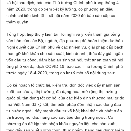
xã hội sau dịch, báo cáo Thủ tướng Chính phủ trong tháng 4
năm 2020, trong đó xem xét kỹ lưỡng, có phương án điều
chỉnh chỉ tiêu kinh tế – xã hội năm 2020 để báo cáo cấp có
thẩm quyền.
Tổng hợp, tiếp thu ý kiến tại Hội nghị và ý kiến tham gia bằng
văn bản của các Bộ, ngành, địa phương để hoàn thiện dự thảo
Nghị quyết của Chính phủ về các nhiệm vụ, giải pháp cấp bách
tháo gỡ khó khăn cho sản xuất, kinh doanh, thúc đẩy giải ngân
vốn đầu tư công, đảm bảo an sinh xã hội, trật tự an toàn xã hội
ứng phó với đại dịch COVID-19, báo cáo Thủ tướng Chính phủ
trước ngày 18-4-2020, trong đó lưu ý một số nội dung sau:
Có kế hoạch tổ chức lại, kiểm tra, đôn đốc việc đẩy mạnh sản
xuất, cơ cấu lại thị trường, đa dạng hóa, mở rộng thị trường
quốc tế, tận dụng tốt cơ hội của các hiệp định thương mại tự do
mà Việt Nam đã ký kết; tìm biện pháp đón nhận các dòng đầu
tư nước ngoài; đẩy mạnh đầu tư xã hội; khai thác và phát triển
thị trường nội địa, nâng cao sức tiêu dùng trong nước. Có
phương án để kịp thời nhập khẩu nguyên liệu cho sản xuất;
thúc đẩy sản xuất lương thực, thực phẩm, hàng tiêu dùng; kiểm