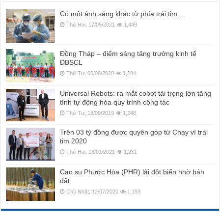
Có một ánh sáng khác từ phía trái tim…
Thứ Hai, 17/05/2021
1,449
Đồng Tháp – điểm sáng tăng trưởng kinh tế
ĐBSCL
Thứ Tư, 05/08/2020
1,284
Universal Robots: ra mắt cobot tải trọng lớn tăng
tính tự động hóa quy trình cộng tác
Thứ Tư, 18/09/2019
1,248
Trên 03 tỷ đồng được quyên góp từ Chạy vì trái
tim 2020
Thứ Hai, 18/01/2021
1,231
Cao su Phước Hòa (PHR) lãi đột biến nhờ bán
đất
Chủ Nhật, 12/07/2020
1,193