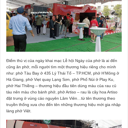
Điểm thú vị của ngày khai mạc Lễ hội Ngày của phớ là ai đến
cũng ăn phở, mỗi người tìm một thương hiệu riêng cho mình
như: phở Tàu Bay ở 435 Lý Thái Tổ – TP.HCM, phở H’Mông ở
Hà Giang, phở Viẹt quay Lạng Sơn, phở Phố Núi ở Play Ku,
phở Hai Thiềng – thương hiệu đầu tiên dùng màu của rau củ
tàu nên màu cho bánh phở, phở Artiso – rau là cây hoa Artiso
đặt trưng ở vùng cáo nguyên Lâm Viên…từ tên thương theo
truyền thống xưa cho đến tên những thương hiệu mới gia nhập
làng phở Việt.