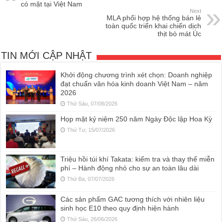
có mặt tại Việt Nam
Next
MLA phối hợp hệ thống bán lẻ
toàn quốc triển khai chiến dịch
thịt bò mát Úc
TIN MỚI CẬP NHẬT
Khởi động chương trình xét chọn: Doanh nghiệp
đạt chuẩn văn hóa kinh doanh Việt Nam – năm
2026
Thứ Sáu, 07/08/2026
Họp mặt kỷ niệm 250 năm Ngày Độc lập Hoa Kỳ
Thứ Tư, 15/07/2026
Triệu hồi túi khí Takata: kiểm tra và thay thế miễn
phí – Hành động nhỏ cho sự an toàn lâu dài
Thứ Ba, 07/07/2026
Các sản phẩm GAC tương thích với nhiên liệu
sinh học E10 theo quy định hiện hành
Thứ Sáu, 26/06/2026