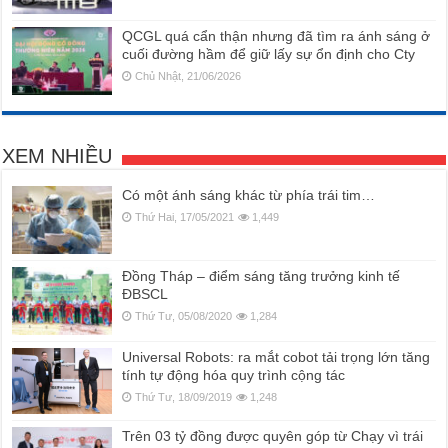
QCGL quá cẩn thận nhưng đã tìm ra ánh sáng ở
cuối đường hầm để giữ lấy sự ổn định cho Cty
Chủ Nhật, 21/06/2026
XEM NHIỀU
Có một ánh sáng khác từ phía trái tim…
Thứ Hai, 17/05/2021
1,449
Đồng Tháp – điểm sáng tăng trưởng kinh tế
ĐBSCL
Thứ Tư, 05/08/2020
1,284
Universal Robots: ra mắt cobot tải trọng lớn tăng
tính tự động hóa quy trình cộng tác
Thứ Tư, 18/09/2019
1,248
Trên 03 tỷ đồng được quyên góp từ Chạy vì trái