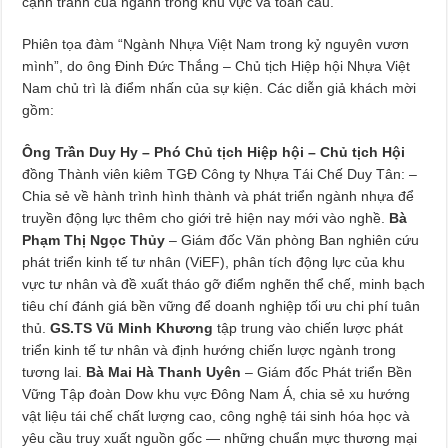
cạnh tranh của ngành trong khu vực và toàn cầu.
Phiên tọa đàm “Ngành Nhựa Việt Nam trong kỷ nguyên vươn
mình”, do ông Đinh Đức Thắng – Chủ tịch Hiệp hội Nhựa Việt
Nam chủ trì là điểm nhấn của sự kiện. Các diễn giả khách mời
gồm:
Ông Trần Duy Hy
– Phó Chủ tịch Hiệp hội – Chủ tịch Hội
đồng Thành viên kiêm TGĐ Công ty Nhựa Tái Chế Duy Tân: –
Chia sẻ về hành trình hình thành và phát triển ngành nhựa để
truyền động lực thêm cho giới trẻ hiện nay mới vào nghề.
Bà
Phạm Thị Ngọc Thủy
– Giám đốc Văn phòng Ban nghiên cứu
phát triển kinh tế tư nhân (ViEF), phân tích động lực của khu
vực tư nhân và đề xuất tháo gỡ điểm nghẽn thể chế, minh bạch
tiêu chí đánh giá bền vững để doanh nghiệp tối ưu chi phí tuân
thủ.
GS.TS Vũ Minh Khương
tập trung vào chiến lược phát
triển kinh tế tư nhân và định hướng chiến lược ngành trong
tương lai.
Bà Mai Hà Thanh Uyên
– Giám đốc Phát triển Bền
Vững Tập đoàn Dow khu vực Đông Nam Á, chia sẻ xu hướng
vật liệu tái chế chất lượng cao, công nghệ tái sinh hóa học và
yêu cầu truy xuất nguồn gốc — những chuẩn mực thương mại