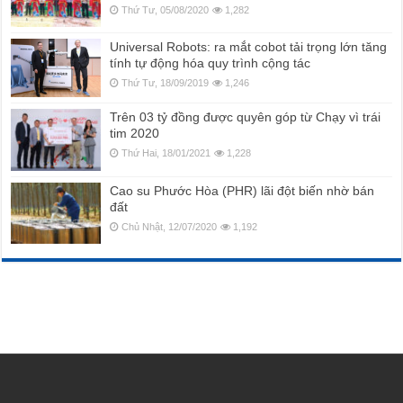
Thứ Tư, 05/08/2020
1,282
Universal Robots: ra mắt cobot tải trọng lớn tăng
tính tự động hóa quy trình cộng tác
Thứ Tư, 18/09/2019
1,246
Trên 03 tỷ đồng được quyên góp từ Chạy vì trái
tim 2020
Thứ Hai, 18/01/2021
1,228
Cao su Phước Hòa (PHR) lãi đột biến nhờ bán
đất
Chủ Nhật, 12/07/2020
1,192