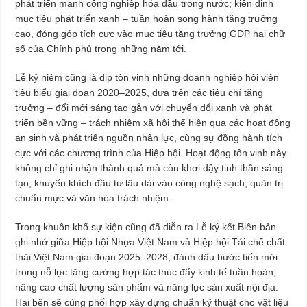
phát triển mạnh công nghiệp hóa dầu trong nước; kiên định
mục tiêu phát triển xanh – tuần hoàn song hành tăng trưởng
cao, đóng góp tích cực vào mục tiêu tăng trưởng GDP hai chữ
số của Chính phủ trong những năm tới.
Lễ kỷ niệm cũng là dịp tôn vinh những doanh nghiệp hội viên
tiêu biểu giai đoạn 2020–2025, dựa trên các tiêu chí tăng
trưởng – đổi mới sáng tạo gắn với chuyển dổi xanh và phát
triển bền vững – trách nhiệm xã hội thể hiện qua các hoạt động
an sinh và phát triển nguồn nhân lực, cùng sự đồng hành tích
cực với các chương trình của Hiệp hội. Hoạt động tôn vinh này
không chỉ ghi nhận thành quả mà còn khơi dậy tinh thần sáng
tạo, khuyến khích đầu tư lâu dài vào công nghệ sạch, quản trị
chuẩn mực và văn hóa trách nhiệm.
Trong khuôn khổ sự kiện cũng đã diễn ra Lễ ký kết Biên bản
ghi nhớ giữa Hiệp hội Nhựa Việt Nam và Hiệp hội Tái chế chất
thải Việt Nam giai đoạn 2025–2028, đánh dấu bước tiến mới
trong nỗ lực tăng cường hợp tác thúc đẩy kinh tế tuần hoàn,
nâng cao chất lượng sản phẩm và năng lực sản xuất nội địa.
Hai bên sẽ cùng phối hợp xây dựng chuẩn kỹ thuật cho vật liệu