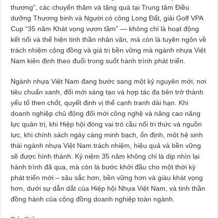
thương”, các chuyến thăm và tặng quà tại Trung tâm Điều
dưỡng Thương binh và Người có công Long Đất, giải Golf VPA
Cup “35 năm Khát vọng vươn tầm” — không chỉ là hoạt động
kết nối và thể hiện tinh thần nhân văn, mà còn là tuyên ngôn về
trách nhiệm cộng đồng và giá trị bền vững mà ngành nhựa Việt
Nam kiên định theo đuổi trong suốt hành trình phát triển.
Ngành nhựa Việt Nam đang bước sang một kỷ nguyên mới, nơi
tiêu chuẩn xanh, đổi mới sáng tạo và hợp tác đa bên trở thành
yếu tố then chốt, quyết định vị thế cạnh tranh dài hạn. Khi
doanh nghiệp chủ động đổi mới công nghệ và nâng cao năng
lực quản trị, khi Hiệp hội đóng vai trò cầu nối tri thức và nguồn
lực, khi chính sách ngày càng minh bạch, ổn định, một hệ sinh
thái ngành nhựa Việt Nam trách nhiệm, hiệu quả và bền vững
sẽ được hình thành. Kỷ niệm 35 năm không chỉ là dịp nhìn lại
hành trình đã qua, mà còn là bước khởi đầu cho một thời kỳ
phát triển mới – sâu sắc hơn, bền vững hơn và giàu khát vọng
hơn, dưới sự dẫn dắt của Hiệp hội Nhựa Việt Nam, và tinh thần
đồng hành của cộng đồng doanh nghiệp toàn ngành.