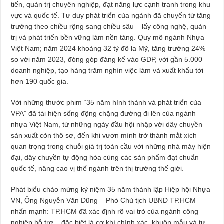
tiến, quản trị chuyên nghiệp, đạt năng lực cạnh tranh trong khu
vực và quốc tế. Tư duy phát triển của ngành đã chuyển từ tăng
trưởng theo chiều rộng sang chiều sâu – lấy công nghệ, quản
trị và phát triển bền vững làm nền tảng. Quy mô ngành Nhựa
Việt Nam; năm 2024 khoảng 32 tỷ đô la Mỹ, tăng trưởng 24%
so với năm 2023, đóng góp đáng kể vào GDP, với gần 5.000
doanh nghiệp, tạo hàng trăm nghìn việc làm và xuất khẩu tới
hơn 190 quốc gia.
Với những thước phim “35 năm hình thành và phát triển của
VPA” đã tái hiện sống động chặng đường đi lên của ngành
nhựa Việt Nam, từ những ngày đầu hội nhập với dây chuyền
sản xuất còn thô sơ, đến khi vươn mình trở thành mắt xích
quan trọng trong chuỗi giá trị toàn cầu với những nhà máy hiện
đại, dây chuyền tự động hóa cùng các sản phẩm đạt chuẩn
quốc tế, nâng cao vị thế ngành trên thị trường thế giới.
Phát biểu chào mừng kỷ niệm 35 năm thành lập Hiệp hội Nhựa
VN, Ông Nguyễn Văn Dũng – Phó Chủ tịch UBND TP.HCM
nhấn mạnh: TP.HCM đã xác định rõ vai trò của ngành công
nghiệp hỗ trợ – đặc biệt là cơ khí chính xác, khuôn mẫu và tự