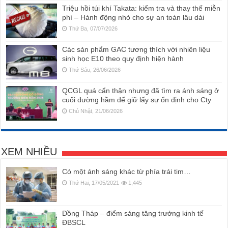
Triệu hồi túi khí Takata: kiểm tra và thay thế miễn
phí – Hành động nhỏ cho sự an toàn lâu dài
Thứ Ba, 07/07/2026
Các sản phẩm GAC tương thích với nhiên liệu
sinh học E10 theo quy định hiện hành
Thứ Sáu, 26/06/2026
QCGL quá cẩn thận nhưng đã tìm ra ánh sáng ở
cuối đường hầm để giữ lấy sự ổn định cho Cty
Chủ Nhật, 21/06/2026
XEM NHIỀU
Có một ánh sáng khác từ phía trái tim…
Thứ Hai, 17/05/2021
1,445
Đồng Tháp – điểm sáng tăng trưởng kinh tế
ĐBSCL