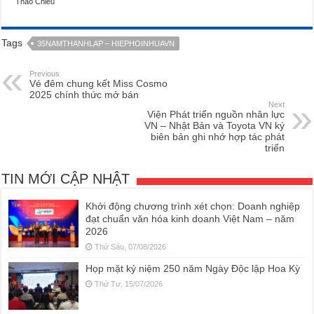
Thảo Chiêu
Tags
35NAMTHANHLAP – HIEPHOINHUAVN
Previous
Vé đêm chung kết Miss Cosmo
2025 chính thức mở bán
Next
Viện Phát triển nguồn nhân lực
VN – Nhật Bản và Toyota VN ký
biên bản ghi nhớ hợp tác phát
triển
TIN MỚI CẬP NHẬT
Khởi động chương trình xét chọn: Doanh nghiệp
đạt chuẩn văn hóa kinh doanh Việt Nam – năm
2026
Thứ Sáu, 07/08/2026
Họp mặt kỷ niệm 250 năm Ngày Độc lập Hoa Kỳ
Thứ Tư, 15/07/2026