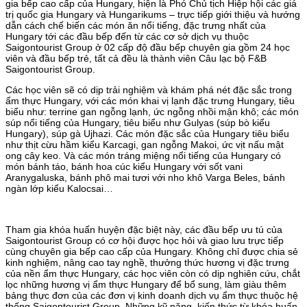
gia bếp cao cấp của Hungary, hiện là Phó Chủ tịch Hiệp hội các giá
trị quốc gia Hungary và Hungarikums – trực tiếp giới thiệu và hướng
dẫn cách chế biến các món ăn nổi tiếng, đặc trưng nhất của
Hungary tới các đầu bếp đến từ các cơ sở dịch vụ thuộc
Saigontourist Group ở 02 cấp độ đầu bếp chuyên gia gồm 24 học
viên và đầu bếp trẻ, tất cả đều là thành viên Câu lạc bộ F&B
Saigontourist Group.
Các học viên sẽ có dịp trải nghiệm và khám phá nét đặc sắc trong
ẩm thực Hungary, với các món khai vị lạnh đặc trưng Hungary, tiêu
biểu như: terrine gan ngỗng lạnh, ức ngỗng nhồi mận khô; các món
súp nổi tiếng của Hungary, tiêu biểu như Gulyas (súp bò kiểu
Hungary), súp gà Ujhazi. Các món đặc sắc của Hungary tiêu biểu
như thịt cừu hầm kiểu Karcagi, gan ngỗng Makoi, ức vịt nấu mật
ong cây keo. Và các món tráng miệng nổi tiếng của Hungary có
món bánh táo, bánh hoa cúc kiểu Hungary với sốt vani
Aranygaluska, bánh phô mai tươi với nho khô Varga Beles, bánh
ngàn lớp kiểu Kalocsai…
Tham gia khóa huấn huyện đặc biệt này, các đầu bếp ưu tú của
Saigontourist Group có cơ hội được học hỏi và giao lưu trực tiếp
cùng chuyên gia bếp cao cấp của Hungary. Không chỉ được chia sẻ
kinh nghiệm, nâng cao tay nghề, thưởng thức hương vị đặc trưng
của nền ẩm thực Hungary, các học viên còn có dịp nghiên cứu, chắt
lọc những hương vị ẩm thực Hungary để bổ sung, làm giàu thêm
bảng thực đơn của các đơn vị kinh doanh dịch vụ ẩm thực thuộc hệ
thống Saigontourist Group. Những kỹ năng, kiến thức từ khóa huấn