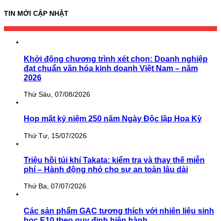
TIN MỚI CẬP NHẬT
Khởi động chương trình xét chọn: Doanh nghiệp
đạt chuẩn văn hóa kinh doanh Việt Nam – năm
2026
Thứ Sáu, 07/08/2026
Họp mặt kỷ niệm 250 năm Ngày Độc lập Hoa Kỳ
Thứ Tư, 15/07/2026
Triệu hồi túi khí Takata: kiểm tra và thay thế miễn
phí – Hành động nhỏ cho sự an toàn lâu dài
Thứ Ba, 07/07/2026
Các sản phẩm GAC tương thích với nhiên liệu sinh
học E10 theo quy định hiện hành