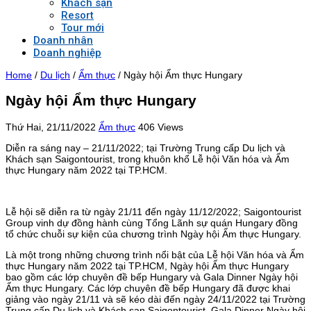
Khách sạn
Resort
Tour mới
Doanh nhân
Doanh nghiệp
Home
/
Du lịch
/
Ẩm thực
/
Ngày hội Ẩm thực Hungary
Ngày hội Ẩm thực Hungary
Thứ Hai, 21/11/2022
Ẩm thực
406 Views
Diễn ra sáng nay – 21/11/2022; tại Trường Trung cấp Du lịch và
Khách sạn Saigontourist, trong khuôn khổ Lễ hội Văn hóa và Ẩm
thực Hungary năm 2022 tại TP.HCM.
Lễ hội sẽ diễn ra từ ngày 21/11 đến ngày 11/12/2022; Saigontourist
Group vinh dự đồng hành cùng Tổng Lãnh sự quán Hungary đồng
tổ chức chuỗi sự kiện của chương trình Ngày hội Ẩm thực Hungary.
Là một trong những chương trình nổi bật của Lễ hội Văn hóa và Ẩm
thực Hungary năm 2022 tại TP.HCM, Ngày hội Ẩm thực Hungary
bao gồm các lớp chuyên đề bếp Hungary và Gala Dinner Ngày hội
Ẩm thực Hungary. Các lớp chuyên đề bếp Hungary đã được khai
giảng vào ngày 21/11 và sẽ kéo dài đến ngày 24/11/2022 tại Trường
Trung cấp Du lịch và Khách sạn Saigontourist. Gala Dinner Ngày hội