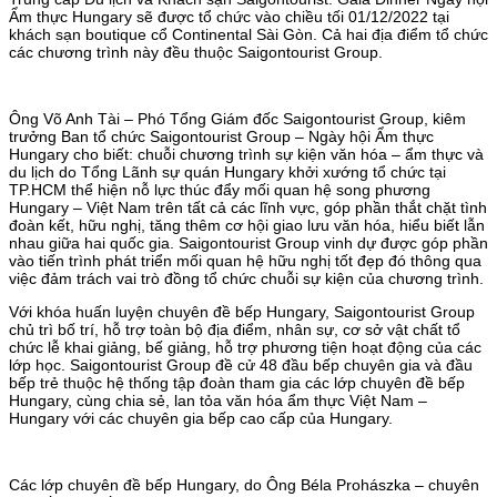
Ẩm thực Hungary sẽ được tổ chức vào chiều tối 01/12/2022 tại
khách sạn boutique cổ Continental Sài Gòn. Cả hai địa điểm tổ chức
các chương trình này đều thuộc Saigontourist Group.
Ông Võ Anh Tài – Phó Tổng Giám đốc Saigontourist Group, kiêm
trưởng Ban tổ chức Saigontourist Group – Ngày hội Ẩm thực
Hungary cho biết: chuỗi chương trình sự kiện văn hóa – ẩm thực và
du lịch do Tổng Lãnh sự quán Hungary khởi xướng tổ chức tại
TP.HCM thể hiện nỗ lực thúc đẩy mối quan hệ song phương
Hungary – Việt Nam trên tất cả các lĩnh vực, góp phần thắt chặt tình
đoàn kết, hữu nghị, tăng thêm cơ hội giao lưu văn hóa, hiểu biết lẫn
nhau giữa hai quốc gia. Saigontourist Group vinh dự được góp phần
vào tiến trình phát triển mối quan hệ hữu nghị tốt đẹp đó thông qua
việc đảm trách vai trò đồng tổ chức chuỗi sự kiện của chương trình.
Với khóa huấn luyện chuyên đề bếp Hungary, Saigontourist Group
chủ trì bố trí, hỗ trợ toàn bộ địa điểm, nhân sự, cơ sở vật chất tổ
chức lễ khai giảng, bế giảng, hỗ trợ phương tiện hoạt động của các
lớp học. Saigontourist Group đề cử 48 đầu bếp chuyên gia và đầu
bếp trẻ thuộc hệ thống tập đoàn tham gia các lớp chuyên đề bếp
Hungary, cùng chia sẻ, lan tỏa văn hóa ẩm thực Việt Nam –
Hungary với các chuyên gia bếp cao cấp của Hungary.
Các lớp chuyên đề bếp Hungary, do Ông Béla Prohászka – chuyên