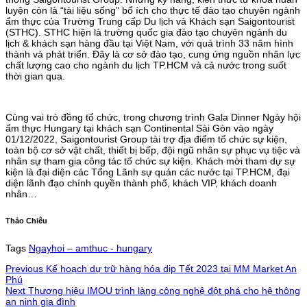
luyện còn là “tài liệu sống” bổ ích cho thực tế đào tạo chuyên ngành
ẩm thực của Trường Trung cấp Du lịch và Khách sạn Saigontourist
(STHC). STHC hiện là trường quốc gia đào tạo chuyên ngành du
lịch & khách sạn hàng đầu tại Việt Nam, với quá trình 33 năm hình
thành và phát triển. Đây là cơ sở đào tạo, cung ứng nguồn nhân lực
chất lượng cao cho ngành du lịch TP.HCM và cả nước trong suốt
thời gian qua.
Cùng vai trò đồng tổ chức, trong chương trình Gala Dinner Ngày hội
ẩm thực Hungary tại khách sạn Continental Sài Gòn vào ngày
01/12/2022, Saigontourist Group tài trợ địa điểm tổ chức sự kiện,
toàn bộ cơ sở vật chất, thiết bị bếp, đội ngũ nhân sự phục vụ tiệc và
nhân sự tham gia công tác tổ chức sự kiện. Khách mời tham dự sự
kiện là đại diện các Tổng Lãnh sự quán các nước tại TP.HCM, đại
diện lãnh đạo chính quyền thành phố, khách VIP, khách doanh
nhân…
Thảo Chiêu
Tags
Ngayhoi – amthuc - hungary
Previous
Kế hoạch dự trữ hàng hóa dịp Tết 2023 tại MM Market An
Phú
Next
Thương hiệu IMOU trình làng công nghệ đột phá cho hệ thông
an ninh gia đình