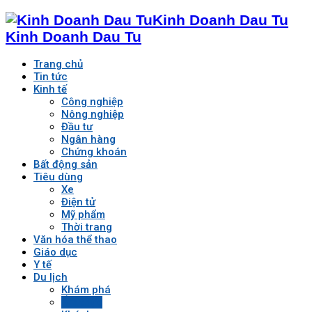
Kinh Doanh Dau Tu
Kinh Doanh Dau Tu
Trang chủ
Tin tức
Kinh tế
Công nghiệp
Nông nghiệp
Đầu tư
Ngân hàng
Chứng khoán
Bất động sản
Tiêu dùng
Xe
Điện tử
Mỹ phẩm
Thời trang
Văn hóa thể thao
Giáo dục
Y tế
Du lịch
Khám phá
Ẩm thực